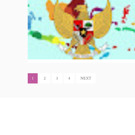
1
2
3
4
NEXT