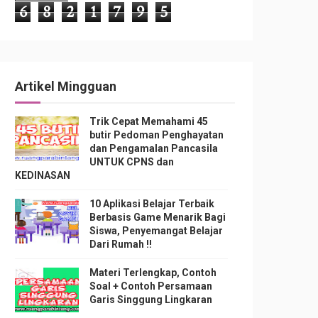
6
8
2
1
7
9
5
Artikel Mingguan
Trik Cepat Memahami 45
butir Pedoman Penghayatan
dan Pengamalan Pancasila
UNTUK CPNS dan
KEDINASAN
10 Aplikasi Belajar Terbaik
Berbasis Game Menarik Bagi
Siswa, Penyemangat Belajar
Dari Rumah !!
Materi Terlengkap, Contoh
Soal + Contoh Persamaan
Garis Singgung Lingkaran