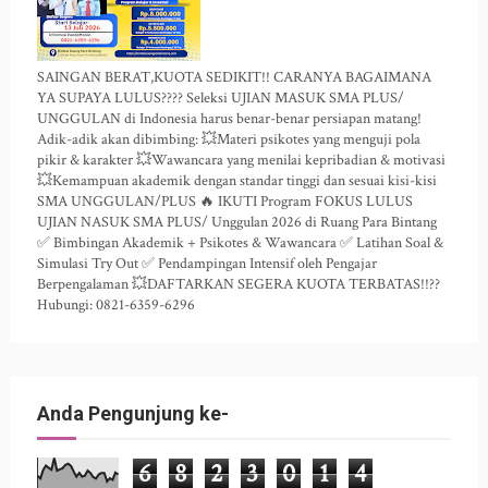
SAINGAN BERAT,KUOTA SEDIKIT!! CARANYA BAGAIMANA
YA SUPAYA LULUS???? Seleksi UJIAN MASUK SMA PLUS/
UNGGULAN di Indonesia harus benar-benar persiapan matang!
Adik-adik akan dibimbing: 💥Materi psikotes yang menguji pola
pikir & karakter 💥Wawancara yang menilai kepribadian & motivasi
💥Kemampuan akademik dengan standar tinggi dan sesuai kisi-kisi
SMA UNGGULAN/PLUS 🔥 IKUTI Program FOKUS LULUS
UJIAN NASUK SMA PLUS/ Unggulan 2026 di Ruang Para Bintang
✅ Bimbingan Akademik + Psikotes & Wawancara ✅ Latihan Soal &
Simulasi Try Out ✅ Pendampingan Intensif oleh Pengajar
Berpengalaman 💥DAFTARKAN SEGERA KUOTA TERBATAS!!??
Hubungi: 0821-6359-6296
Anda Pengunjung ke-
6
8
2
3
0
1
4