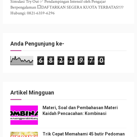
Simulasi Try Out ✅ Pendampingan Intensif oleh Pengajar
Berpengalaman 💥DAFTARKAN SEGERA KUOTA TERBATAS!!??
Hubungi: 0821-6359-6296
Anda Pengunjung ke-
6
8
2
2
9
7
0
Artikel Mingguan
Materi, Soal dan Pembahasan Materi
Kaidah Pencacahan: Kombinasi
Trik Cepat Memahami 45 butir Pedoman