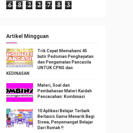
6
8
2
2
7
8
3
Artikel Mingguan
Trik Cepat Memahami 45
butir Pedoman Penghayatan
dan Pengamalan Pancasila
UNTUK CPNS dan
KEDINASAN
Materi, Soal dan
Pembahasan Materi Kaidah
Pencacahan: Kombinasi
10 Aplikasi Belajar Terbaik
Berbasis Game Menarik Bagi
Siswa, Penyemangat Belajar
Dari Rumah !!