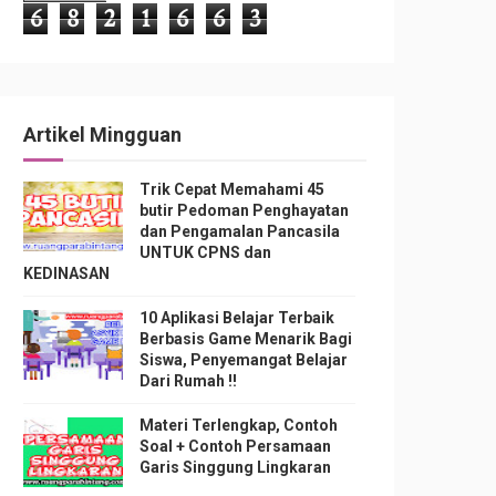
6
8
2
1
6
6
3
Artikel Mingguan
Trik Cepat Memahami 45
butir Pedoman Penghayatan
dan Pengamalan Pancasila
UNTUK CPNS dan
KEDINASAN
10 Aplikasi Belajar Terbaik
Berbasis Game Menarik Bagi
Siswa, Penyemangat Belajar
Dari Rumah !!
Materi Terlengkap, Contoh
Soal + Contoh Persamaan
Garis Singgung Lingkaran