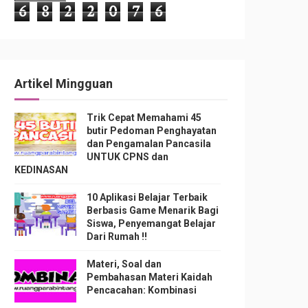
6
8
2
2
0
7
6
Artikel Mingguan
Trik Cepat Memahami 45
butir Pedoman Penghayatan
dan Pengamalan Pancasila
UNTUK CPNS dan
KEDINASAN
10 Aplikasi Belajar Terbaik
Berbasis Game Menarik Bagi
Siswa, Penyemangat Belajar
Dari Rumah !!
Materi, Soal dan
Pembahasan Materi Kaidah
Pencacahan: Kombinasi