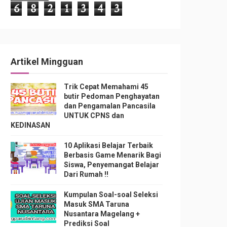
6
8
2
1
3
4
3
Artikel Mingguan
Trik Cepat Memahami 45
butir Pedoman Penghayatan
dan Pengamalan Pancasila
UNTUK CPNS dan
KEDINASAN
10 Aplikasi Belajar Terbaik
Berbasis Game Menarik Bagi
Siswa, Penyemangat Belajar
Dari Rumah !!
Kumpulan Soal-soal Seleksi
Masuk SMA Taruna
Nusantara Magelang +
Prediksi Soal