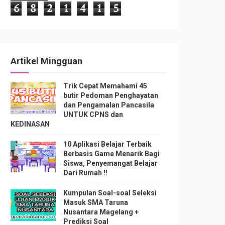
6
8
2
1
4
1
5
Artikel Mingguan
Trik Cepat Memahami 45
butir Pedoman Penghayatan
dan Pengamalan Pancasila
UNTUK CPNS dan
KEDINASAN
10 Aplikasi Belajar Terbaik
Berbasis Game Menarik Bagi
Siswa, Penyemangat Belajar
Dari Rumah !!
Kumpulan Soal-soal Seleksi
Masuk SMA Taruna
Nusantara Magelang +
Prediksi Soal