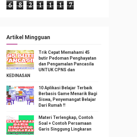
6
8
2
1
1
1
7
Artikel Mingguan
Trik Cepat Memahami 45
butir Pedoman Penghayatan
dan Pengamalan Pancasila
UNTUK CPNS dan
KEDINASAN
10 Aplikasi Belajar Terbaik
Berbasis Game Menarik Bagi
Siswa, Penyemangat Belajar
Dari Rumah !!
Materi Terlengkap, Contoh
Soal + Contoh Persamaan
Garis Singgung Lingkaran